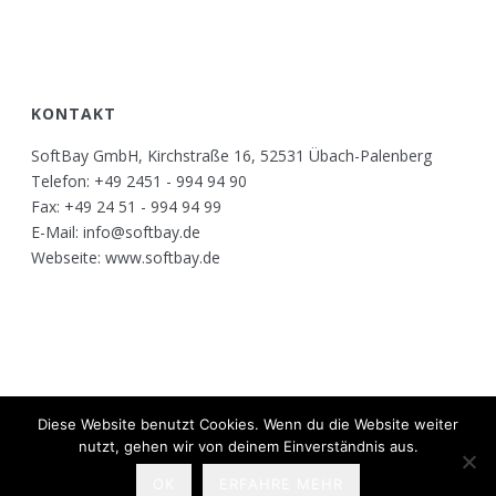
KONTAKT
SoftBay GmbH, Kirchstraße 16, 52531 Übach-Palenberg
Telefon: +49 2451 - 994 94 90
Fax: +49 24 51 - 994 94 99
E-Mail: info@softbay.de
Webseite: www.softbay.de
Diese Website benutzt Cookies. Wenn du die Website weiter
Copyright All Rights Reserved © 2017
nutzt, gehen wir von deinem Einverständnis aus.
Kontakt
OK
ERFAHRE MEHR
Impressum