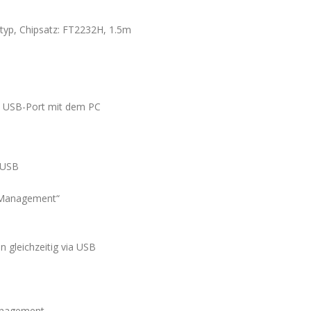
ltyp, Chipsatz: FT2232H, 1.5m
via USB-Port mit dem PC
a USB
 Management“
n gleichzeitig via USB
anagement