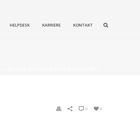
HELPDESK
KARRIERE
KONTAKT
QS
»
DA-70158: DIGITUS USB 2.0 ZU 2X RS232-KABEL
0
0