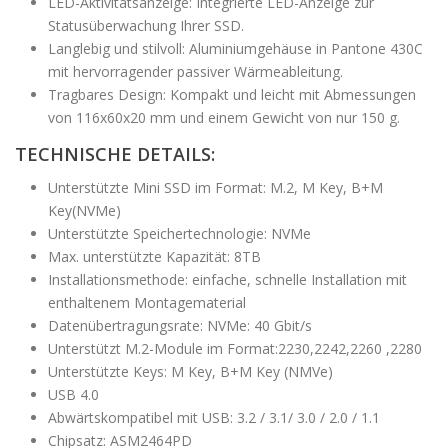
LED-Aktivitätsanzeige: Integrierte LED-Anzeige zur
Statusüberwachung Ihrer SSD.
Langlebig und stilvoll: Aluminiumgehäuse in Pantone 430C
mit hervorragender passiver Wärmeableitung.
Tragbares Design: Kompakt und leicht mit Abmessungen
von 116x60x20 mm und einem Gewicht von nur 150 g.
TECHNISCHE DETAILS:
Unterstützte Mini SSD im Format: M.2, M Key, B+M
Key(NVMe)
Unterstützte Speichertechnologie: NVMe
Max. unterstützte Kapazität: 8TB
Installationsmethode: einfache, schnelle Installation mit
enthaltenem Montagematerial
Datenübertragungsrate: NVMe: 40 Gbit/s
Unterstützt M.2-Module im Format:2230,2242,2260 ,2280
Unterstützte Keys: M Key, B+M Key (NMVe)
USB 4.0
Abwärtskompatibel mit USB: 3.2 / 3.1/ 3.0 / 2.0 / 1.1
Chipsatz: ASM2464PD