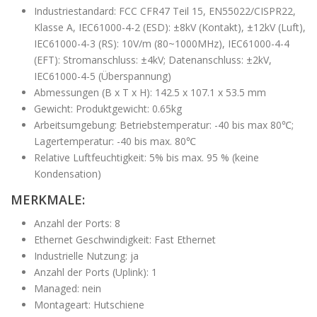
Industriestandard: FCC CFR47 Teil 15, EN55022/CISPR22,
Klasse A, IEC61000-4-2 (ESD): ±8kV (Kontakt), ±12kV (Luft),
IEC61000-4-3 (RS): 10V/m (80~1000MHz), IEC61000-4-4
(EFT): Stromanschluss: ±4kV; Datenanschluss: ±2kV,
IEC61000-4-5 (Überspannung)
Abmessungen (B x T x H): 142.5 x 107.1 x 53.5 mm
Gewicht: Produktgewicht: 0.65kg
Arbeitsumgebung: Betriebstemperatur: -40 bis max 80℃;
Lagertemperatur: -40 bis max. 80℃
Relative Luftfeuchtigkeit: 5% bis max. 95 % (keine
Kondensation)
MERKMALE:
Anzahl der Ports: 8
Ethernet Geschwindigkeit: Fast Ethernet
Industrielle Nutzung: ja
Anzahl der Ports (Uplink): 1
Managed: nein
Montageart: Hutschiene