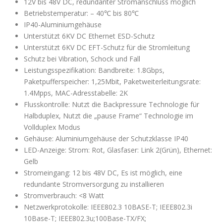
12V bis 48V DC, redundanter Stromanschluss möglich
Betriebstemperatur: – 40℃ bis 80℃
IP40-Aluminiumgehäuse
Unterstützt 6KV DC Ethernet ESD-Schutz
Unterstützt 6KV DC EFT-Schutz für die Stromleitung
Schutz bei Vibration, Schock und Fall
Leistungsspezifikation: Bandbreite: 1.8Gbps,
Paketpufferspeicher: 1,25Mbit, Paketweiterleitungsrate:
1.4Mpps, MAC-Adresstabelle: 2K
Flusskontrolle: Nutzt die Backpressure Technologie für
Halbduplex, Nutzt die „pause Frame“ Technologie im
Vollduplex Modus
Gehäuse: Aluminiumgehäuse der Schutzklasse IP40
LED-Anzeige: Strom: Rot, Glasfaser: Link 2(Grün), Ethernet:
Gelb
Stromeingang: 12 bis 48V DC, Es ist möglich, eine
redundante Stromversorgung zu installieren
Stromverbrauch: <8 Watt
Netzwerkprotokolle: IEEE802.3 10BASE-T; IEEE802.3i
10Base-T; IEEE802.3u;100Base-TX/FX;