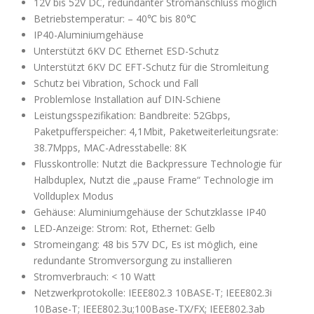
12V bis 52V DC, redundanter Stromanschluss möglich
Betriebstemperatur: – 40℃ bis 80℃
IP40-Aluminiumgehäuse
Unterstützt 6KV DC Ethernet ESD-Schutz
Unterstützt 6KV DC EFT-Schutz für die Stromleitung
Schutz bei Vibration, Schock und Fall
Problemlose Installation auf DIN-Schiene
Leistungsspezifikation: Bandbreite: 52Gbps,
Paketpufferspeicher: 4,1Mbit, Paketweiterleitungsrate:
38.7Mpps, MAC-Adresstabelle: 8K
Flusskontrolle: Nutzt die Backpressure Technologie für
Halbduplex, Nutzt die „pause Frame“ Technologie im
Vollduplex Modus
Gehäuse: Aluminiumgehäuse der Schutzklasse IP40
LED-Anzeige: Strom: Rot, Ethernet: Gelb
Stromeingang: 48 bis 57V DC, Es ist möglich, eine
redundante Stromversorgung zu installieren
Stromverbrauch: < 10 Watt
Netzwerkprotokolle: IEEE802.3 10BASE-T; IEEE802.3i
10Base-T; IEEE802.3u;100Base-TX/FX; IEEE802.3ab