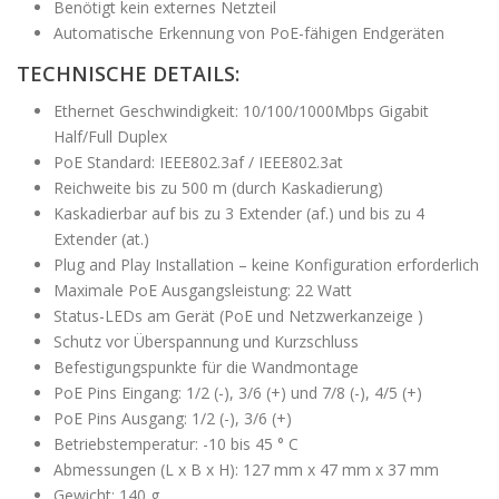
Benötigt kein externes Netzteil
Automatische Erkennung von PoE-fähigen Endgeräten
TECHNISCHE DETAILS:
Ethernet Geschwindigkeit: 10/100/1000Mbps Gigabit
Half/Full Duplex
PoE Standard: IEEE802.3af / IEEE802.3at
Reichweite bis zu 500 m (durch Kaskadierung)
Kaskadierbar auf bis zu 3 Extender (af.) und bis zu 4
Extender (at.)
Plug and Play Installation – keine Konfiguration erforderlich
Maximale PoE Ausgangsleistung: 22 Watt
Status-LEDs am Gerät (PoE und Netzwerkanzeige )
Schutz vor Überspannung und Kurzschluss
Befestigungspunkte für die Wandmontage
PoE Pins Eingang: 1/2 (-), 3/6 (+) und 7/8 (-), 4/5 (+)
PoE Pins Ausgang: 1/2 (-), 3/6 (+)
Betriebstemperatur: -10 bis 45 ° C
Abmessungen (L x B x H): 127 mm x 47 mm x 37 mm
Gewicht: 140 g