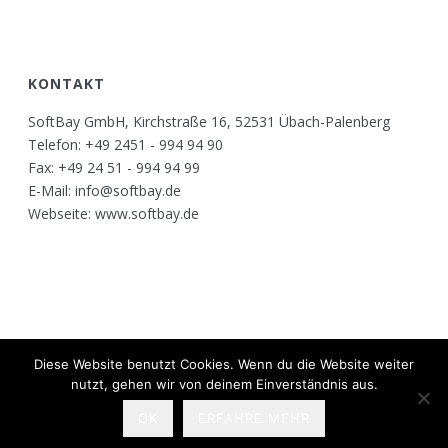
KONTAKT
SoftBay GmbH, Kirchstraße 16, 52531 Übach-Palenberg
Telefon: +49 2451 - 994 94 90
Fax: +49 24 51 - 994 94 99
E-Mail: info@softbay.de
Webseite: www.softbay.de
Diese Website benutzt Cookies. Wenn du die Website weiter
Copyright All Rights Reserved © 2017
nutzt, gehen wir von deinem Einverständnis aus.
Kontakt
OK
ERFAHRE MEHR
Impressum
Datenschutz