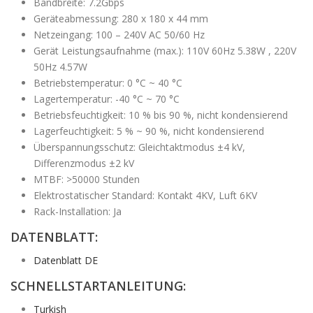
Bandbreite: 7.2Gbps
Geräteabmessung: 280 x 180 x 44 mm
Netzeingang: 100 – 240V AC 50/60 Hz
Gerät Leistungsaufnahme (max.): 110V 60Hz 5.38W , 220V
50Hz 4.57W
Betriebstemperatur: 0 °C ~ 40 °C
Lagertemperatur: -40 °C ~ 70 °C
Betriebsfeuchtigkeit: 10 % bis 90 %, nicht kondensierend
Lagerfeuchtigkeit: 5 % ~ 90 %, nicht kondensierend
Überspannungsschutz: Gleichtaktmodus ±4 kV,
Differenzmodus ±2 kV
MTBF: >50000 Stunden
Elektrostatischer Standard: Kontakt 4KV, Luft 6KV
Rack-Installation: Ja
DATENBLATT:
Datenblatt DE
SCHNELLSTARTANLEITUNG:
Turkish