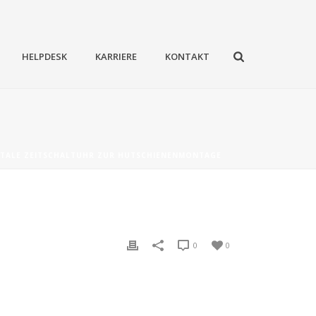
HELPDESK
KARRIERE
KONTAKT
GITALE ZEITSCHALTUHR ZUR HUTSCHIENENMONTAGE
0
0